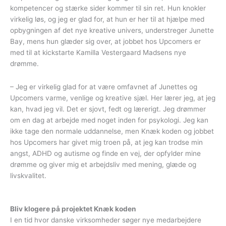
kompetencer og stærke sider kommer til sin ret. Hun knokler
virkelig løs, og jeg er glad for, at hun er her til at hjælpe med
opbygningen af det nye kreative univers, understreger Junette
Bay, mens hun glæder sig over, at jobbet hos Upcomers er
med til at kickstarte Kamilla Vestergaard Madsens nye
drømme.
– Jeg er virkelig glad for at være omfavnet af Junettes og
Upcomers varme, venlige og kreative sjæl. Her lærer jeg, at jeg
kan, hvad jeg vil. Det er sjovt, fedt og lærerigt. Jeg drømmer
om en dag at arbejde med noget inden for psykologi. Jeg kan
ikke tage den normale uddannelse, men Knæk koden og jobbet
hos Upcomers har givet mig troen på, at jeg kan trodse min
angst, ADHD og autisme og finde en vej, der opfylder mine
drømme og giver mig et arbejdsliv med mening, glæde og
livskvalitet.
Bliv klogere på projektet Knæk koden
I en tid hvor danske virksomheder søger nye medarbejdere