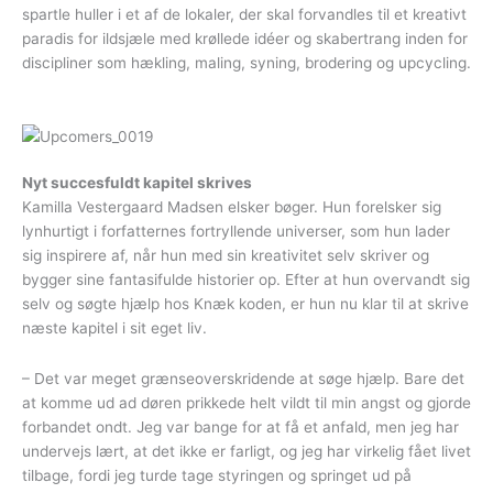
spartle huller i et af de lokaler, der skal forvandles til et kreativt
paradis for ildsjæle med krøllede idéer og skabertrang inden for
discipliner som hækling, maling, syning, brodering og upcycling.
Nyt succesfuldt kapitel skrives
Kamilla Vestergaard Madsen elsker bøger. Hun forelsker sig
lynhurtigt i forfatternes fortryllende universer, som hun lader
sig inspirere af, når hun med sin kreativitet selv skriver og
bygger sine fantasifulde historier op. Efter at hun overvandt sig
selv og søgte hjælp hos Knæk koden, er hun nu klar til at skrive
næste kapitel i sit eget liv.
– Det var meget grænseoverskridende at søge hjælp. Bare det
at komme ud ad døren prikkede helt vildt til min angst og gjorde
forbandet ondt. Jeg var bange for at få et anfald, men jeg har
undervejs lært, at det ikke er farligt, og jeg har virkelig fået livet
tilbage, fordi jeg turde tage styringen og springet ud på