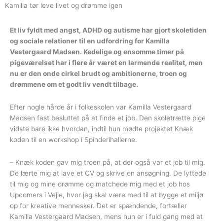
Kamilla tør leve livet og drømme igen
Et liv fyldt med angst, ADHD og autisme har gjort skoletiden
og sociale relationer til en udfordring for Kamilla
Vestergaard Madsen. Kedelige og ensomme timer på
pigeværelset har i flere år været en larmende realitet, men
nu er den onde cirkel brudt og ambitionerne, troen og
drømmene om et godt liv vendt tilbage.
Efter nogle hårde år i folkeskolen var Kamilla Vestergaard
Madsen fast besluttet på at finde et job. Den skoletrætte pige
vidste bare ikke hvordan, indtil hun mødte projektet Knæk
koden til en workshop i Spinderihallerne.
– Knæk koden gav mig troen på, at der også var et job til mig.
De lærte mig at lave et CV og skrive en ansøgning. De lyttede
til mig og mine drømme og matchede mig med et job hos
Upcomers i Vejle, hvor jeg skal være med til at bygge et miljø
op for kreative mennesker. Det er spændende, fortæller
Kamilla Vestergaard Madsen, mens hun er i fuld gang med at