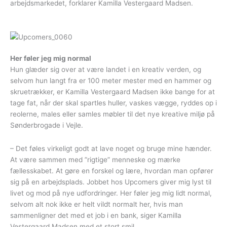
arbejdsmarkedet, forklarer Kamilla Vestergaard Madsen.
Her føler jeg mig normal
Hun glæder sig over at være landet i en kreativ verden, og
selvom hun langt fra er 100 meter mester med en hammer og
skruetrækker, er Kamilla Vestergaard Madsen ikke bange for at
tage fat, når der skal spartles huller, vaskes vægge, ryddes op i
reolerne, males eller samles møbler til det nye kreative miljø på
Sønderbrogade i Vejle.
– Det føles virkeligt godt at lave noget og bruge mine hænder.
At være sammen med ”rigtige” menneske og mærke
fællesskabet. At gøre en forskel og lære, hvordan man opfører
sig på en arbejdsplads. Jobbet hos Upcomers giver mig lyst til
livet og mod på nye udfordringer. Her føler jeg mig lidt normal,
selvom alt nok ikke er helt vildt normalt her, hvis man
sammenligner det med et job i en bank, siger Kamilla
Vestergaard Madsen med et stort smil.