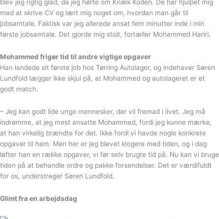
blev jeg rigtig glad, da jeg hørte om Knæk Koden. De har hjulpet mig
med at skrive CV og lært mig noget om, hvordan man går til
jobsamtale. Faktisk var jeg allerede ansat fem minutter inde i min
første jobsamtale. Det gjorde mig stolt, fortæller Mohammed Hariri.
Mohammed frigør tid til andre vigtige opgaver
Han landede sit første job hos Tørring Autolager, og indehaver Søren
Lundfold lægger ikke skjul på, at Mohammed og autolageret er et
godt match.
– Jeg kan godt lide unge mennesker, der vil fremad i livet. Jeg må
indrømme, at jeg mest ansatte Mohammed, fordi jeg kunne mærke,
at han virkelig brændte for det. Ikke fordi vi havde nogle konkrete
opgaver til ham. Men her er jeg blevet klogere med tiden, og i dag
løfter han en række opgaver, vi før selv brugte tid på. Nu kan vi bruge
tiden på at behandle ordre og pakke forsendelser. Det er værdifuldt
for os, understreger Søren Lundfold.
Glimt fra en arbejdsdag