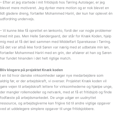
– Efter at jeg startede i mit fritidsjob hos Tørring Autolager, er jeg
blevet mere motiveret. Jeg dyrker mere motion og er nok blevet en
lidt gladere dreng, fortæller Mohammed Hariri, der kun har oplevet én
udfordring undervejs.
– Vi kunne ikke få oprettet en lønkonto, fordi der var nogle problemer
med mit pas. Men Helle Søndergaard, der står for Knæk Koden, hjalp
mig med at få det løst sammen med Middelfart Sparekasse i Tørring.
Så det var altså ikke fordi Søren var nærig med at udbetale min løn,
fortæller Mohammed Hariri med en grin, der afslører at han og Søren
har fundet hinanden i det helt rigtige match.
Bliv klogere på projektet Knæk koden
I en tid hvor danske virksomheder søger nye medarbejdere som
aldrig før, er der arbejdskraft, vi overser. Projektet Knæk koden vil
gøre vejen til arbejdskraft lettere for virksomhederne og hjælpe unge,
der mangler rollemodeller og netværk, med at få et fritidsjob og finde
fodfæste på arbejdsmarkedet. De unge udgør en uudnyttet
ressource, og arbejdsgiverne kan frigive tid til andre vigtige opgaver
ved at uddelegere simplere opgaver til unge fritidsjobbere.