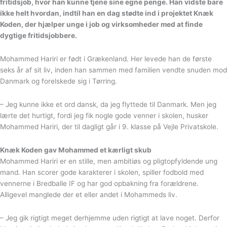
fritidsjob, hvor han kunne tjene sine egne penge. Han vidste bare
ikke helt hvordan, indtil han en dag stødte ind i projektet Knæk
Koden, der hjælper unge i job og virksomheder med at finde
dygtige fritidsjobbere.
Mohammed Hariri er født i Grækenland. Her levede han de første
seks år af sit liv, inden han sammen med familien vendte snuden mod
Danmark og forelskede sig i Tørring.
– Jeg kunne ikke et ord dansk, da jeg flyttede til Danmark. Men jeg
lærte det hurtigt, fordi jeg fik nogle gode venner i skolen, husker
Mohammed Hariri, der til dagligt går i 9. klasse på Vejle Privatskole.
Knæk Koden gav Mohammed et kærligt skub
Mohammed Hariri er en stille, men ambitiøs og pligtopfyldende ung
mand. Han scorer gode karakterer i skolen, spiller fodbold med
vennerne i Bredballe IF og har god opbakning fra forældrene.
Alligevel manglede der et eller andet i Mohammeds liv.
– Jeg gik rigtigt meget derhjemme uden rigtigt at lave noget. Derfor